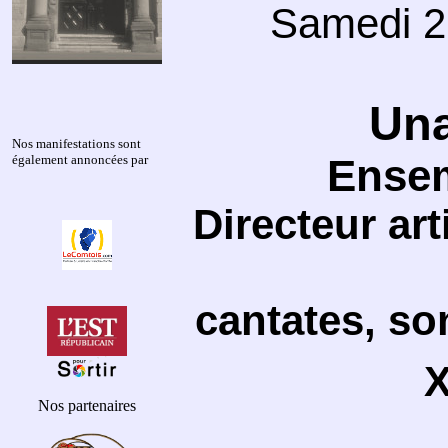
Samedi 2
Una
Nos manifestations sont
Ense
également annoncées par
Directeur ar
cantates, son
X
Nos partenaires